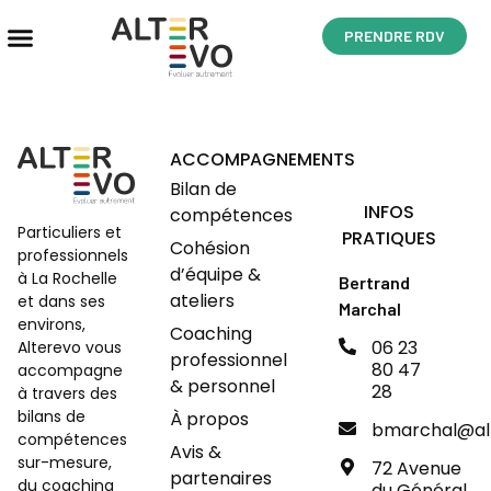
PRENDRE RDV
ACCOMPAGNEMENTS
Bilan de
INFOS
compétences
Particuliers et
PRATIQUES
Cohésion
professionnels
d’équipe &
à La Rochelle
Bertrand
ateliers
et dans ses
Marchal
environs,
Coaching
06 23
Alterevo vous
professionnel
80 47
accompagne
& personnel
28
à travers des
bilans de
À propos
bmarchal@alt
compétences
Avis &
sur-mesure,
72 Avenue
partenaires
du coaching
du Général