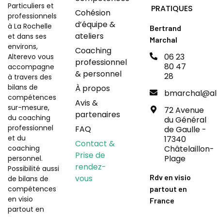
Particuliers et
PRATIQUES
Cohésion
professionnels
d’équipe &
à La Rochelle
Bertrand
ateliers
et dans ses
Marchal
environs,
Coaching
06 23
Alterevo vous
professionnel
80 47
accompagne
& personnel
28
à travers des
bilans de
À propos
bmarchal@alt
compétences
Avis &
sur-mesure,
72 Avenue
partenaires
du coaching
du Général
professionnel
FAQ
de Gaulle -
et du
17340
Contact &
coaching
Châtelaillon-
Prise de
Plage
personnel.
rendez-
Possibilité aussi
Rdv en visio
vous
de bilans de
compétences
partout en
en visio
France
partout en